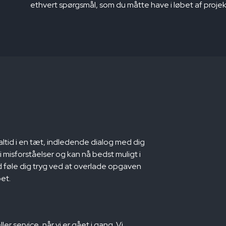
ethvert spørgsmål, som du måtte have i løbet af projek
altid i en tæt, indledende dialog med dig
 misforståelser og kan nå bedst muligt i
 føle dig tryg ved at overlade opgaven
et.
er service, når vi er gået i gang. Vi