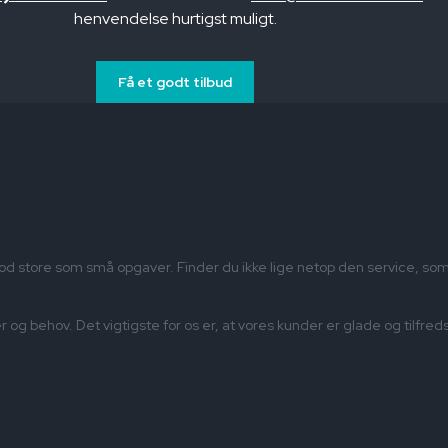
henvendelse hurtigst muligt.
Få et godt tilbud
imod store som små opgaver. Finder du ikke lige netop den service, s
sker og behov. Det vigtigste for os er, at vores kunder er glade og til