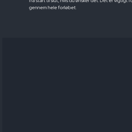
fra start til slut, hvis du ønsker det. Det er vigtigt
gennem hele forløbet.