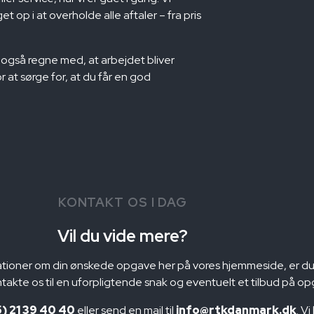
 op i at overholde alle aftaler – fra pris
også regne med, at arbejdet bliver
 at sørge for, at du får en god
KONTAKT OS I DAG
Vil du vide mere?
mationer om din ønskede opgave her på vores hjemmeside, er du
ntakte os til en uforpligtende snak og eventuelt et tilbud på o
) 21 39 40 40
eller send en mail til
info@rtkdanmark.dk
. V