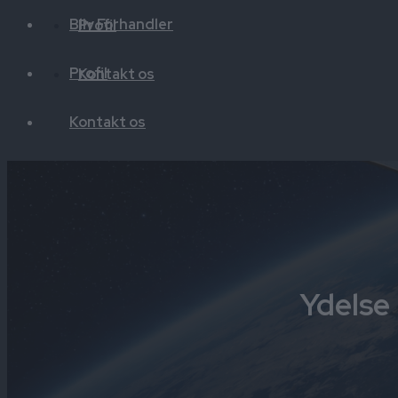
Bliv Forhandler
Profil
Profil
Kontakt os
Kontakt os
Ydelse