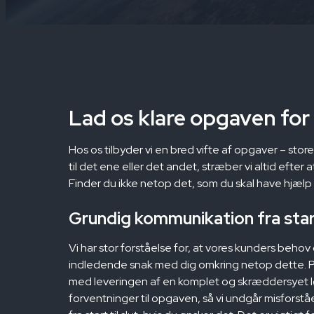
Lad os klare opgaven for
Hos os tilbyder vi en bred vifte af opgaver – sto
til det ene eller det andet, stræber vi altid efter 
Finder du ikke netop det, som du skal have hjælp t
Grundig kommunikation fra sta
Vi har stor forståelse for, at vores kunders behov 
indledende snak med dig omkring netop dette. På
med leveringen af en komplet og skræddersyet løs
forventninger til opgaven, så vi undgår misforstå