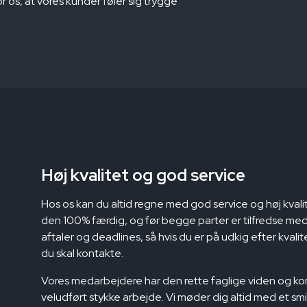
 for os, at vores kunder føler sig trygge
Høj kvalitet og god service
Hos os kan du altid regne med god service og høj kvalite
den 100% færdig, og før begge parter er tilfredse med 
aftaler og deadlines, så hvis du er på udkig efter kvalite
du skal kontakte.
Vores medarbejdere har den rette faglige viden og kom
veludført stykke arbejde. Vi møder dig altid med et sm