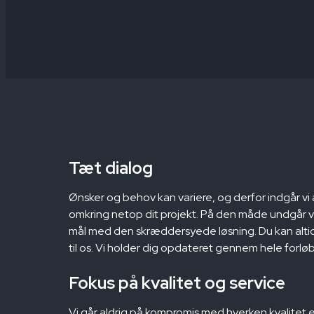
Tæt dialog
Ønsker og behov kan variere, og derfor indgår vi 
omkring netop dit projekt. På den måde undgår vi
mål med den skræddersyede løsning. Du kan altid
til os. Vi holder dig opdateret gennem hele forløb
Fokus på kvalitet og service
Vi går aldrig på kompromis med hverken kvalitet ell