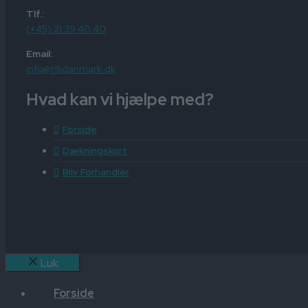
Tlf.:
(+45) 21 39 40 40
Email:
info@rtkdanmark.dk
Hvad kan vi hjælpe med?
Forside
Dækningskort
Bliv Forhandler
Luk
Forside