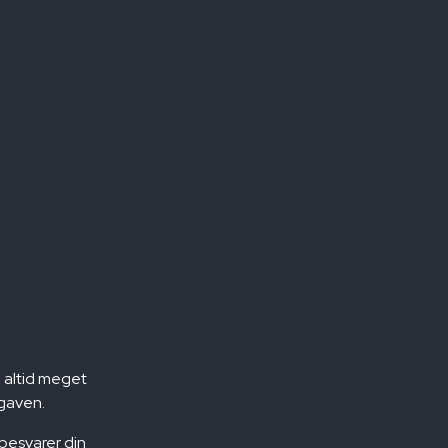
 altid meget
pgaven.
i besvarer din